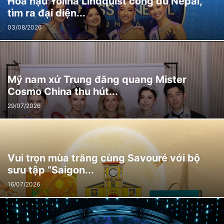
Hoa hậu Yolina Lindquist công du Nepal,
tìm ra đại diện...
03/08/2026
Mỹ nam xứ Trung đăng quang Mister
Cosmo China thu hút...
29/07/2026
Vui trọn mùa trăng cùng Savouré với bộ
sưu tập “Saigon...
16/07/2026