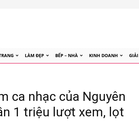
 TRANG
LÀM ĐẸP
BẾP – NHÀ
KINH DOANH
GIẢI
im ca nhạc của Nguyên
 1 triệu lượt xem, lọt