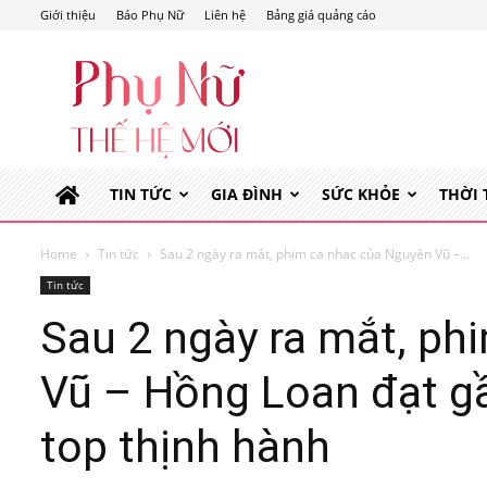
Giới thiệu
Báo Phụ Nữ
Liên hệ
Bảng giá quảng cáo
Phụ
Nữ
Thế
Hệ
Mới
TIN TỨC
GIA ĐÌNH
SỨC KHỎE
THỜI
Home
Tin tức
Sau 2 ngày ra mắt, phim ca nhạc của Nguyên Vũ –...
Tin tức
Sau 2 ngày ra mắt, ph
Vũ – Hồng Loan đạt gần
top thịnh hành