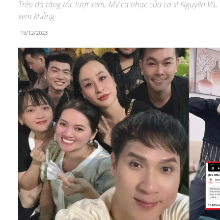
Trên đà tăng tốc lượt xem, MV ca nhạc của ca sĩ Nguyên Vũ,
xem khủng.
15/12/2023