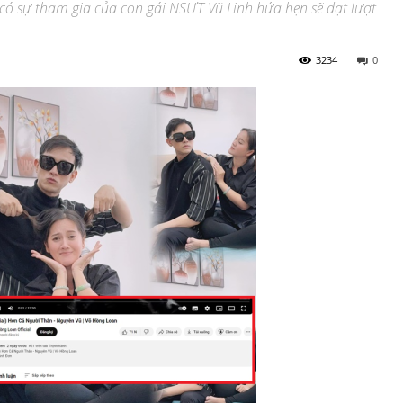
 có sự tham gia của con gái NSƯT Vũ Linh hứa hẹn sẽ đạt lượt
3234
0