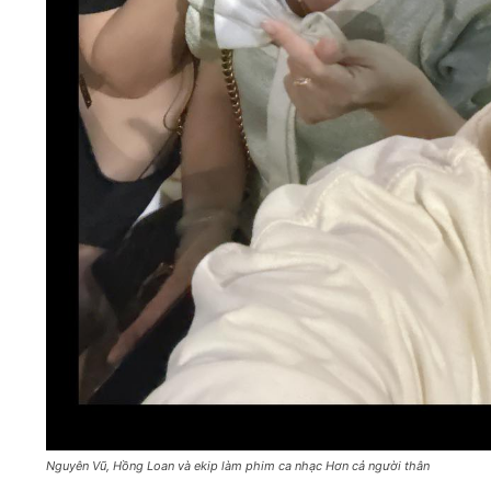
Nguyên Vũ, Hồng Loan và ekip làm phim ca nhạc Hơn cả người thân