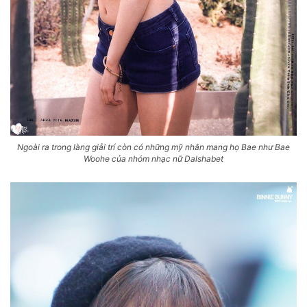
Ngoài ra trong làng giải trí còn có những mỹ nhân mang họ Bae như Bae
Woohe của nhóm nhạc nữ Dalshabet