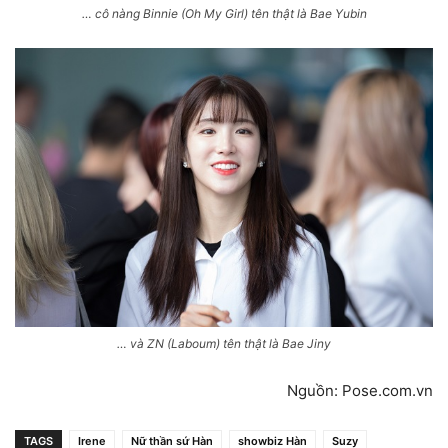
… cô nàng Binnie (Oh My Girl) tên thật là Bae Yubin
… và ZN (Laboum) tên thật là Bae Jiny
Nguồn: Pose.com.vn
TAGS
Irene
Nữ thần sứ Hàn
showbiz Hàn
Suzy