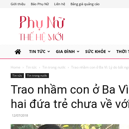
Giới thiệu
Báo Phụ Nữ
Liên hệ
Bảng giá quảng cáo
Phụ
Nữ
Thế
Hệ
Mới
TIN TỨC
GIA ĐÌNH
SỨC KHỎE
THỜI
Home
Tin tức
Tin trong nước
Trao nhầm con ở Ba Vì: Lý do bất ngờ
Tin tức
Tin trong nước
Trao nhầm con ở Ba Vì
hai đứa trẻ chưa về vớ
12/07/2018