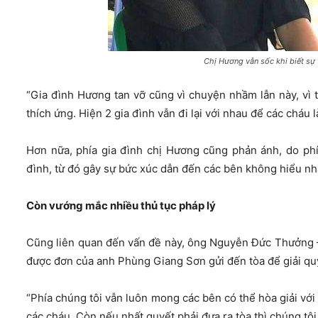
Chị Hương vẫn sốc khi biết sự th
“Gia đình Hương tan vỡ cũng vì chuyện nhầm lẫn này, vì t
thích ứng. Hiện 2 gia đình vẫn đi lại với nhau để các cháu
Hơn nữa, phía gia đình chị Hương cũng phản ánh, do ph
đình, từ đó gây sự bức xúc dẫn đến các bên không hiểu nha
Còn vướng mắc nhiều thủ tục pháp lý
Cũng liên quan đến vấn đề này, ông Nguyễn Đức Thưởng 
được đơn của anh Phùng Giang Sơn gửi đến tòa để giải qu
“Phía chúng tôi vẫn luôn mong các bên có thể hòa giải vớ
các cháu. Còn nếu nhất quyết phải đưa ra tòa thì chúng tô