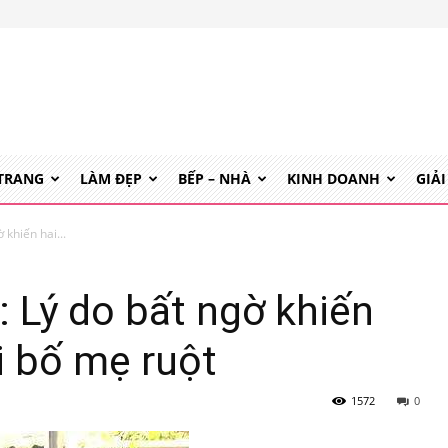
 TRANG
LÀM ĐẸP
BẾP – NHÀ
KINH DOANH
GIẢI
 khiến hai...
: Lý do bất ngờ khiến
i bố mẹ ruột
1572
0