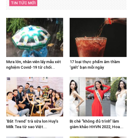
TIN TỨC MỚI
Mưa lớn, nhân viên lấy mẫu xét
17 loại thực phẩm âm thầm
nghiệm Covid-19 từ chối...
‘giết’ bạn mỗi ngày
‘Bắt Trend’ trà sữa lon Huy’s
Bị chê “không đủ trình” làm
Milk Tea từ sao Việt...
giám khảo HHVN 2022, Hoa...