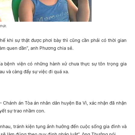
ật.
hế khi sự thật được phơi bày thì cũng cần phải có thời gian
 làm quen dần”, anh Phương chia sẻ.
ía bệnh viện có những hành xử chưa thực sự tôn trọng gia
u và càng đẩy sự việc đi quá xa.
– Chánh án Tòa án nhân dân huyện Ba Vì, xác nhận đã nhận
yết sự trao nhầm con.
i nhau, tránh kiện tụng ảnh hưởng đến cuộc sống gia đình và
i sẽ làm đúng theo quy định pháp luật”, ông Thưởng nói.