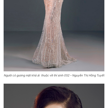
Người có gương mặt khả ái thuộc về thí sinh 052 – Nguyễn Thị Hồng Tuyết