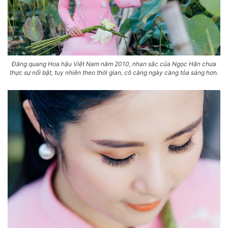
Đăng quang Hoa hậu Việt Nam năm 2010, nhan sắc của Ngọc Hân chưa
thực sự nổi bật, tuy nhiên theo thời gian, cô càng ngày càng tỏa sáng hơn.