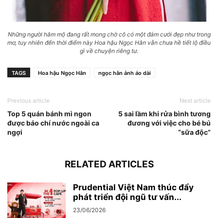
Những người hâm mộ đang rất mong chờ cô có một đám cưới đẹp như trong
mơ, tuy nhiên đến thời điểm này Hoa hậu Ngọc Hân vẫn chưa hề tiết lộ điều
gì về chuyện riêng tư.
TAGS
Hoa hậu Ngọc Hân
ngọc hân ảnh áo dài
Previous article
Next article
Top 5 quán bánh mì ngon
5 sai lầm khi rửa bình tương
được báo chí nước ngoài ca
đương với việc cho bé bú
ngợi
“sữa độc”
RELATED ARTICLES
Prudential Việt Nam thúc đẩy
phát triển đội ngũ tư vấn...
23/06/2026