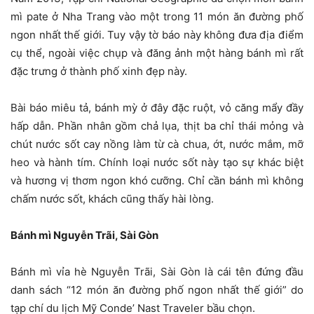
mì pate ở Nha Trang vào một trong 11 món ăn đường phố
ngon nhất thế giới. Tuy vậy tờ báo này không đưa địa điểm
cụ thể, ngoài việc chụp và đăng ảnh một hàng bánh mì rất
đặc trưng ở thành phố xinh đẹp này.
Bài báo miêu tả, bánh mỳ ở đây đặc ruột, vỏ căng mẩy đầy
hấp dẫn. Phần nhân gồm chả lụa, thịt ba chỉ thái mỏng và
chút nước sốt cay nồng làm từ cà chua, ớt, nước mắm, mỡ
heo và hành tím. Chính loại nước sốt này tạo sự khác biệt
và hương vị thơm ngon khó cưỡng. Chỉ cần bánh mì không
chấm nước sốt, khách cũng thấy hài lòng.
Bánh mì Nguyễn Trãi, Sài Gòn
Bánh mì vỉa hè Nguyễn Trãi, Sài Gòn là cái tên đứng đầu
danh sách “12 món ăn đường phố ngon nhất thế giới” do
tạp chí du lịch Mỹ Conde’ Nast Traveler bầu chọn.