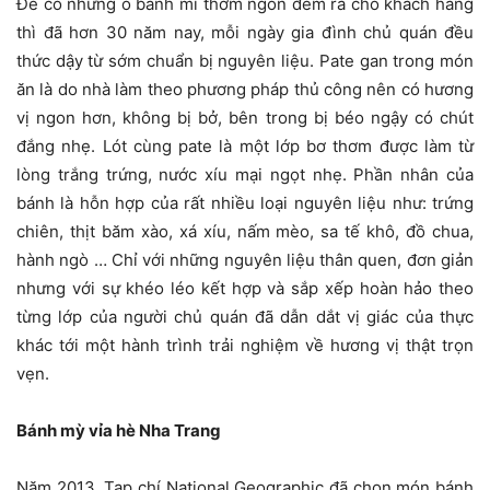
Để có những ổ bánh mì thơm ngon đem ra cho khách hàng
thì đã hơn 30 năm nay, mỗi ngày gia đình chủ quán đều
thức dậy từ sớm chuẩn bị nguyên liệu. Pate gan trong món
ăn là do nhà làm theo phương pháp thủ công nên có hương
vị ngon hơn, không bị bở, bên trong bị béo ngậy có chút
đắng nhẹ. Lót cùng pate là một lớp bơ thơm được làm từ
lòng trắng trứng, nước xíu mại ngọt nhẹ. Phần nhân của
bánh là hỗn hợp của rất nhiều loại nguyên liệu như: trứng
chiên, thịt băm xào, xá xíu, nấm mèo, sa tế khô, đồ chua,
hành ngò … Chỉ với những nguyên liệu thân quen, đơn giản
nhưng với sự khéo léo kết hợp và sắp xếp hoàn hảo theo
từng lớp của người chủ quán đã dẫn dắt vị giác của thực
khác tới một hành trình trải nghiệm về hương vị thật trọn
vẹn.
Bánh mỳ vỉa hè Nha Trang
Năm 2013, Tạp chí National Geographic đã chọn món bánh