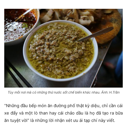
Tùy mỗi nơi mà có những thứ nước sốt chế biến khác nhau. Ảnh: H.Trần
“Những đầu bếp món ăn đường phố thật kỳ diệu, chỉ cần cái
xe đẩy và một lò than hay cái chảo dầu là họ đã tạo ra bữa
ăn tuyệt vời” là những lời nhận xét ưu ái tạp chí này viết.