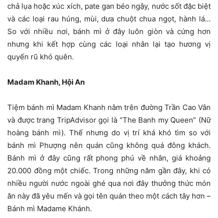
chả lụa hoặc xúc xích, pate gan béo ngậy, nước sốt đặc biệt
và các loại rau húng, mùi, dưa chuột chua ngọt, hành lá…
So với nhiều nơi, bánh mì ở đây luôn giòn và cứng hơn
nhưng khi kết hợp cùng các loại nhân lại tạo hương vị
quyến rũ khó quên.
Madam Khanh, Hội An
Tiệm bánh mì Madam Khanh nằm trên đường Trần Cao Vân
và được trang TripAdvisor gọi là “The Banh my Queen” (Nữ
hoàng bánh mì). Thế nhưng do vị trí khá khó tìm so với
bánh mì Phượng nên quán cũng không quá đông khách.
Bánh mì ở đây cũng rất phong phú về nhân, giá khoảng
20.000 đồng một chiếc. Trong những năm gần đây, khi có
nhiều người nước ngoài ghé qua nơi đây thưởng thức món
ăn này đã yêu mến và gọi tên quán theo một cách tây hơn –
Bánh mì Madame Khánh.