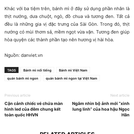
Khác với ba tiệm trên, bánh mì ở đây sử dụng phần nhân là
thịt nướng, dưa chuột, ngò, đồ chua và tương đen. Tất cả
đều là những gia vị đặc trưng của Sài Gòn. Trong đó, thịt
nướng có mùi thơm sả, mềm ngọt vừa vặn. Tương đen giúp
hòa quyện các thành phần tạo nên hương vị hài hòa.
Nguồn: danviet.vn
TAGS
Bánh mì nổi tiếng
Bánh mì Việt Nam
quán bánh mì ngon
quán bánh mì ngon tại Việt Nam
Previous article
Next article
Cận cảnh chiếc vé chứa màn
Ngắm nhìn bộ ảnh mới “xinh
hình led của đêm chung kết
lung linh” của hoa hậu Ngọc
toàn quốc HHVN
Hân