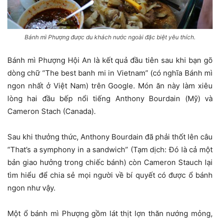
Bánh mì Phượng được du khách nước ngoài đặc biệt yêu thích.
Bánh mì Phượng Hội An là kết quả đầu tiên sau khi bạn gõ
dòng chữ “The best banh mi in Vietnam” (có nghĩa Bánh mì
ngon nhất ở Việt Nam) trên Google. Món ăn này làm xiêu
lòng hai đầu bếp nổi tiếng Anthony Bourdain (Mỹ) và
Cameron Stach (Canada).
Sau khi thưởng thức, Anthony Bourdain đã phải thốt lên câu
“That’s a symphony in a sandwich” (Tạm dịch: Đó là cả một
bản giao hưởng trong chiếc bánh) còn Cameron Stauch lại
tìm hiểu để chia sẻ mọi người về bí quyết có được ổ bánh
ngon như vậy.
Một ổ bánh mì Phượng gồm lát thịt lợn thăn nướng mỏng,