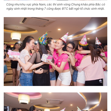
Cũng như khu vực phía Nam, các thí sinh vòng Chung khảo phía Bắc có
ngày sinh nhật trong tháng 7 cũng được BTC bất ngờ tổ chức sinh nhật.