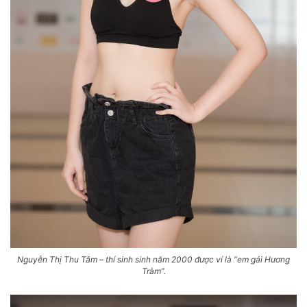
Nguyễn Thị Thu Tâm – thí sinh sinh năm 2000 được ví là “em gái Hương
Tràm”.