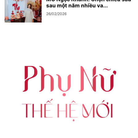
sau một năm nhiều va...
26/02/2026