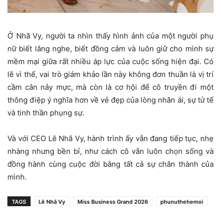
Ở Nhã Vy, người ta nhìn thấy hình ảnh của một người phụ
nữ biết lắng nghe, biết đồng cảm và luôn giữ cho mình sự
mềm mại giữa rất nhiều áp lực của cuộc sống hiện đại. Có
lẽ vì thế, vai trò giám khảo lần này không đơn thuần là vị trí
cầm cân nảy mực, mà còn là cơ hội để cô truyền đi một
thông điệp ý nghĩa hơn về vẻ đẹp của lòng nhân ái, sự tử tế
và tinh thần phụng sự.
Và với CEO Lê Nhã Vy, hành trình ấy vẫn đang tiếp tục, nhẹ
nhàng nhưng bền bỉ, như cách cô vẫn luôn chọn sống và
đồng hành cùng cuộc đời bằng tất cả sự chân thành của
mình.
TAGS
Lê Nhã Vy
Miss Business Grand 2026
phunuthehemoi