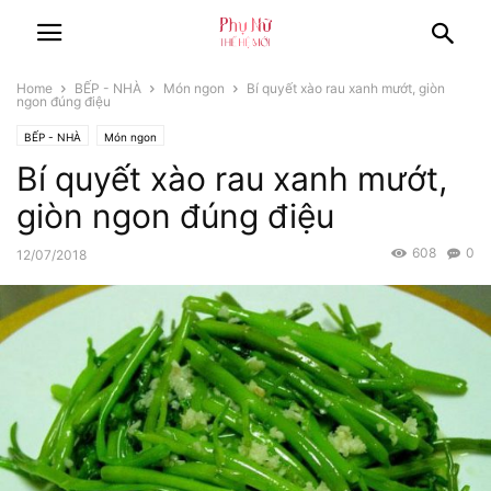
Home
BẾP - NHÀ
Món ngon
Bí quyết xào rau xanh mướt, giòn
ngon đúng điệu
BẾP - NHÀ
Món ngon
Bí quyết xào rau xanh mướt,
giòn ngon đúng điệu
608
0
12/07/2018