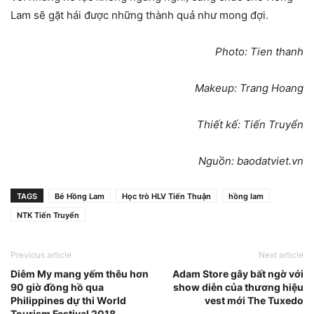
Lam sẽ gặt hái được những thành quả như mong đợi.
Photo: Tien thanh
Makeup: Trang Hoang
Thiết kế: Tiến Truyển
Nguồn: baodatviet.vn
TAGS
Bé Hồng Lam
Học trò HLV Tiến Thuận
hồng lam
NTK Tiến Truyển
Previous article
Next article
Diễm My mang yếm thêu hơn
Adam Store gây bất ngờ với
90 giờ đồng hồ qua
show diễn của thương hiệu
Philippines dự thi World
vest mới The Tuxedo
Tourism Festival 2018