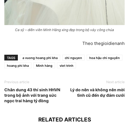
Ca sỹ – diễn viên Minh Hằng xing đẹp trong bộ váy công chúa
Theo thegioidienanh
TAGS
a vuong hoang phi kha
chi nguyen
hoa hậu chi nguyễn
hoang phi kha
Minh hàng
viet trinh
Previous article
Next article
Chân dung 43 thí sinh HHVN
Lý do nên và không nên mời
trong bộ ảnh với trang sức
tình cũ đến dự đám cưới
ngọc trai hàng tỷ đồng
RELATED ARTICLES