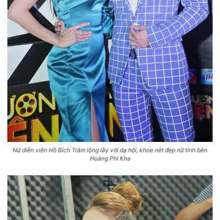
Nữ diễn viên Hồ Bích Trâm lộng lẫy với dạ hội, khoe nét đẹp nữ tính bên
Hoàng Phi Kha