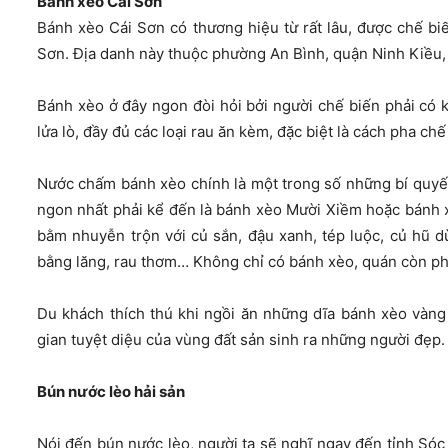
Bánh xèo Cái Sơn
Bánh xèo Cái Sơn có thương hiệu từ rất lâu, được chế bi
Sơn. Địa danh này thuộc phường An Bình, quận Ninh Kiều,
Bánh xèo ở đây ngon đòi hỏi bởi người chế biến phải có 
lửa lò, đầy đủ các loại rau ăn kèm, đặc biệt là cách pha 
Nước chấm bánh xèo chính là một trong số những bí quyế
ngon nhất phải kể đến là bánh xèo Mười Xiềm hoặc bánh xè
bằm nhuyễn trộn với củ sắn, đậu xanh, tép luộc, củ hũ d
bằng lăng, rau thơm… Không chỉ có bánh xèo, quán còn p
Du khách thích thú khi ngồi ăn những dĩa bánh xèo vàng
gian tuyệt diệu của vùng đất sản sinh ra những người đẹp.
Bún nước lèo hải sản
Nói đến bún nước lèo, người ta sẽ nghĩ ngay đến tỉnh Sóc