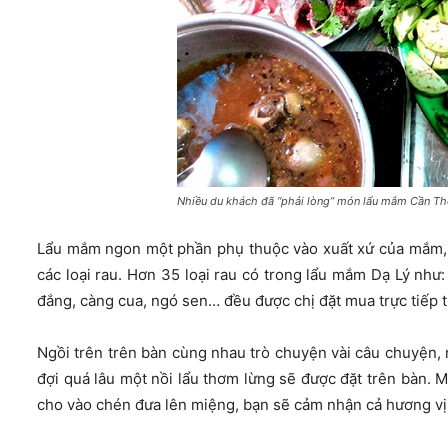
Nhiều du khách đã “phải lòng” món lẩu mắm Cần Thơ
Lẩu mắm ngon một phần phụ thuộc vào xuất xứ của mắm, 
các loại rau. Hơn 35 loại rau có trong lẩu mắm Dạ Lý như:
đắng, càng cua, ngó sen… đều được chị đặt mua trực tiếp 
Ngồi trên trên bàn cùng nhau trò chuyện vài câu chuyện,
đợi quá lâu một nồi lẩu thơm lừng sẽ được đặt trên bàn. 
cho vào chén đưa lên miệng, bạn sẽ cảm nhận cả hương vị