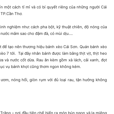
ến một cách tỉ mỉ và có bí quyết riêng của những người Cái
 TP.Cần Thơ.
kinh nghiệm như: cách pha bột, kỹ thuật chiên, độ nóng của
chế nước mắm sao cho đậm đà, có mùi dịu….
t để tạo nên thương hiệu bánh xèo Cái Sơn. Quán bánh xèo
o 7 tới. Tại đây nhân bánh được làm bằng thịt vịt, thịt heo
ừa và nước cốt dừa. Rau ăn kèm gồm xà lách, cải xanh, đọt
hục vụ bánh khọt cũng thơm ngon không kém.
 ươm, nóng hổi, giòn rụm với đủ loại rau, tận hưởng không
 Trăng – nơi đầu tiên chế biến ra món bún ngon và lạ miệng