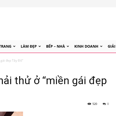
 TRANG
LÀM ĐẸP
BẾP – NHÀ
KINH DOANH
GIẢI
 gái đẹp Tây Đô”
ải thử ở “miền gái đẹp
520
0