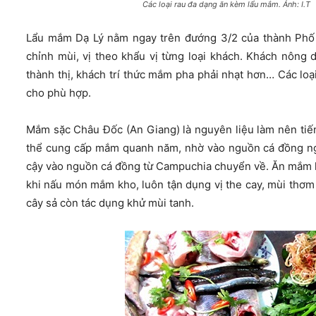
Các loại rau đa dạng ăn kèm lẩu mắm. Ảnh: I.T
Lẩu mắm Dạ Lý nằm ngay trên đướng 3/2 của thành Phố 
chỉnh mùi, vị theo khẩu vị từng loại khách. Khách nông
thành thị, khách trí thức mắm pha phải nhạt hơn… Các loạ
cho phù hợp.
Mắm sặc Châu Đốc (An Giang) là nguyên liệu làm nên ti
thể cung cấp mắm quanh năm, nhờ vào nguồn cá đồng ngu
cậy vào nguồn cá đồng từ Campuchia chuyển về. Ăn mắm kh
khi nấu món mắm kho, luôn tận dụng vị the cay, mùi thơm
cây sả còn tác dụng khử mùi tanh.