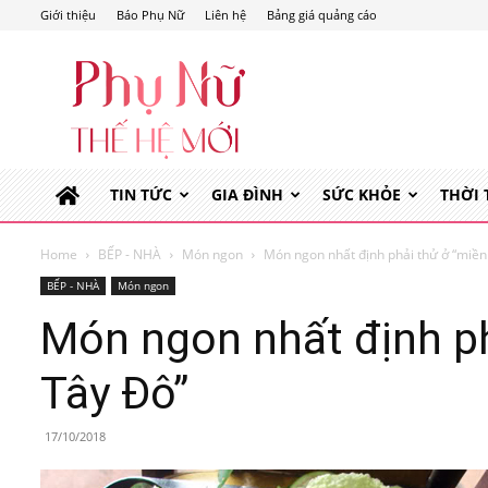
Giới thiệu
Báo Phụ Nữ
Liên hệ
Bảng giá quảng cáo
Phụ
Nữ
Thế
Hệ
Mới
TIN TỨC
GIA ĐÌNH
SỨC KHỎE
THỜI
Home
BẾP - NHÀ
Món ngon
Món ngon nhất định phải thử ở “miền
BẾP - NHÀ
Món ngon
Món ngon nhất định ph
Tây Đô”
17/10/2018