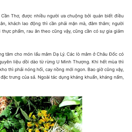
Cần Thơ, được nhiều người ưa chuộng bởi quán biết điều
 dân, khách lao động thì cần phải mặn mà, đằm thắm; người
i thực phẩm, rau ăn theo cũng vậy, cũng cần có sự gia giảm
ếng tăm cho món lẩu mắm Dạ Lý. Các lò mắm ở Châu Đốc có
yên liệu dồi dào từ rừng U Minh Thượng. Khi hết mùa thì
o thì phải nóng hổi, cay nồng mới ngon. Bao giờ cũng vậy,
 đặc trưng của sả. Ngoài tác dụng kháng khuẩn, kháng nấm,