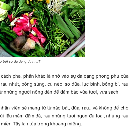
 bởi sự đa dạng. Ảnh: I.T
cách pha, phần khác là nhờ vào sự đa dạng phong phú của
 rau nhút, bông súng, cù nèo, so đũa, lục bình, bông bí, rau
từ những người nông dân để đảm bảo vừa tươi, vừa sạch.
 nhân viên sẽ mang từ từ nào bát, đũa, rau…và không để chờ
Mùi lẩu mắm đậm đà, rau nhúng tươi ngon đủ loại, nhúng rau
 miền Tây lan tỏa trong khoang miệng.