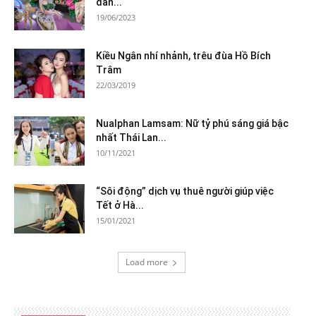
dân...
19/06/2023
Kiều Ngân nhí nhảnh, trêu đùa Hồ Bích
Trâm
22/03/2019
Nualphan Lamsam: Nữ tỷ phú sáng giá bậc
nhất Thái Lan...
10/11/2021
“Sôi động” dịch vụ thuê người giúp việc
Tết ở Hà...
15/01/2021
Load more