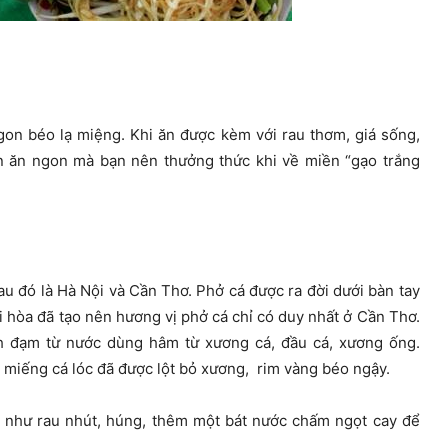
on béo lạ miệng. Khi ăn được kèm với rau thơm, giá sống,
n ăn ngon mà bạn nên thưởng thức khi về miền “gạo trắng
au đó là Hà Nội và Cần Thơ. Phở cá được ra đời dưới bàn tay
i hòa đã tạo nên hương vị phở cá chỉ có duy nhất ở Cần Thơ.
nh đạm từ nước dùng hâm từ xương cá, đầu cá, xương ống.
 miếng cá lóc đã được lột bỏ xương, rim vàng béo ngậy.
h như rau nhút, húng, thêm một bát nước chấm ngọt cay để