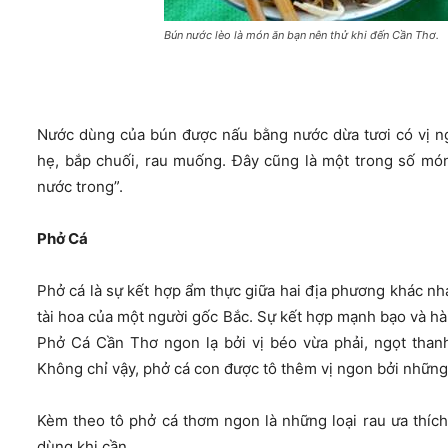
Bún nước lèo là món ăn bạn nên thử khi đến Cần Thơ.
Nước dùng của bún được nấu bằng nước dừa tươi có vị ng
hẹ, bắp chuối, rau muống. Đây cũng là một trong số mó
nước trong”.
Phở Cá
Phở cá là sự kết hợp ẩm thực giữa hai địa phương khác nh
tài hoa của một người gốc Bắc. Sự kết hợp mạnh bạo và hà
Phở Cá Cần Thơ ngon lạ bởi vị béo vừa phải, ngọt tha
Không chỉ vậy, phở cá con được tô thêm vị ngon bởi những
Kèm theo tô phở cá thơm ngon là những loại rau ưa thíc
dùng khi cần.