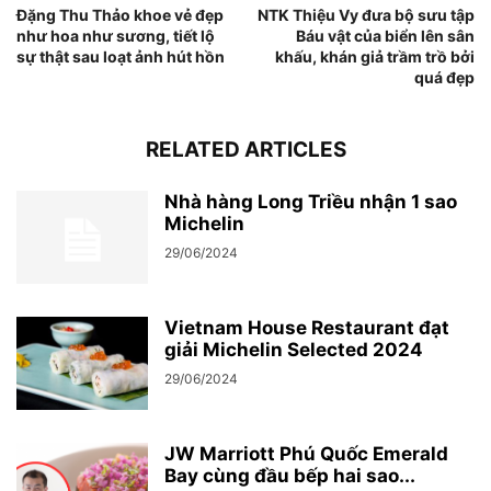
Đặng Thu Thảo khoe vẻ đẹp
NTK Thiệu Vy đưa bộ sưu tập
như hoa như sương, tiết lộ
Báu vật của biển lên sân
sự thật sau loạt ảnh hút hồn
khấu, khán giả trầm trồ bởi
quá đẹp
RELATED ARTICLES
Nhà hàng Long Triều nhận 1 sao
Michelin
29/06/2024
Vietnam House Restaurant đạt
giải Michelin Selected 2024
29/06/2024
JW Marriott Phú Quốc Emerald
Bay cùng đầu bếp hai sao...