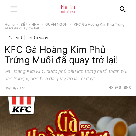
Home
BẾP - NHÀ
QUÁN NGON
KFC Gà Hoàng Kim Phủ Trứng
Muối đã quay trở lại!
BẾP - NHÀ
QUÁN NGON
KFC Gà Hoàng Kim Phủ
Trứng Muối đã quay trở lại!
Gà Hoàng Kim KFC được phủ đều lớp trứng muối thơm bùi
đặc trưng vị béo béo đã quay trở lại rồi đây!
978
0
05/04/2023