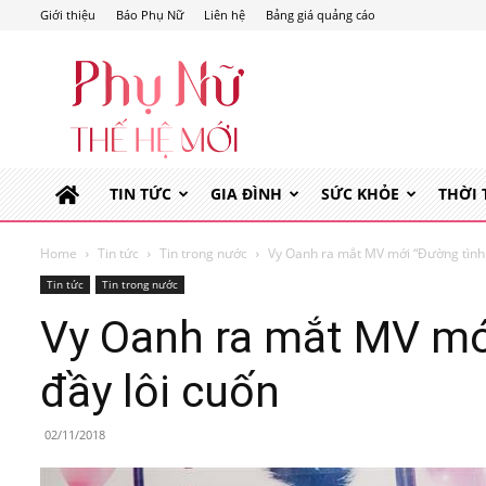
Giới thiệu
Báo Phụ Nữ
Liên hệ
Bảng giá quảng cáo
Phụ
Nữ
Thế
Hệ
Mới
TIN TỨC
GIA ĐÌNH
SỨC KHỎE
THỜI
Home
Tin tức
Tin trong nước
Vy Oanh ra mắt MV mới “Đường tình ch
Tin tức
Tin trong nước
Vy Oanh ra mắt MV mới
đầy lôi cuốn
02/11/2018