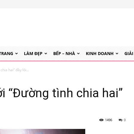
 TRANG
LÀM ĐẸP
BẾP – NHÀ
KINH DOANH
GIẢI
ia hai” đầy lôi...
 “Đường tình chia hai”
1496
0