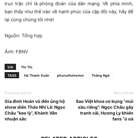
trục trặc chỉ là phỏng đoán của dân mạng. Về phía mình,
bạn thấy như thế nào về hạnh phúc của cặp đôi này, hãy để
lại cùng chúng tôi nhé!
Nguồn: Tổng hợp
Ảnh: FBNV
VIA
Thi Thi
TAGS
Hà Thanh Xuân
phunuthehemoi
Thắng Ngô
Previous article
Next article
Gia đình Hoàn vũ đến ủng hộ
Sao Việt khoe cơ bụng “múi
show diễn Thảo Nhi Lê: Ngọc
sầu riêng”: Ngọc Châu gây
Châu “keo lỳ”, Khánh Vân
tranh cãi, Hương Ly khiến
nhuận sắc
fans “ú oà