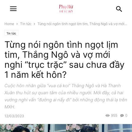
Home
Tin tức
Từng nói ngôn tình ngọt lịm tim, Thắng Ngô và vợ mới...
Tin tức
Từng nói ngôn tình ngọt lịm
tim, Thắng Ngô và vợ mới
nghi “trục trặc” sau chưa đầy
1 năm kết hôn?
Cuộc hôn nhân giữa “vua cá koi” Thắng Ngô và Hà Thanh
Xuân thu hút sự quan tâm của nhiều người. Mới đây, cả hai
vướng nghi vấn “đường ai nấy đi” bởi những động thái lạ trên
MXH.
955
0
12/03/2023