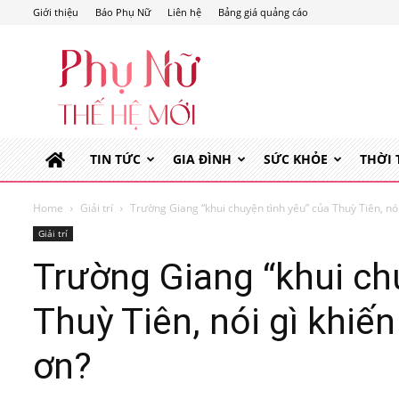
Giới thiệu
Báo Phụ Nữ
Liên hệ
Bảng giá quảng cáo
Phụ
Nữ
Thế
Hệ
Mới
TIN TỨC
GIA ĐÌNH
SỨC KHỎE
THỜI
Home
Giải trí
Trường Giang “khui chuyện tình yêu” của Thuỳ Tiên, nói 
Giải trí
Trường Giang “khui ch
Thuỳ Tiên, nói gì khiế
ơn?