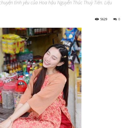
 chuyện tình yêu của Hoa hậu Nguyễn Thúc Thuỳ Tiên. Liệu
5629
0