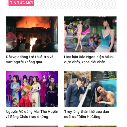
TIN TỨC MỚI
Đôi vợ chồng trẻ thuê trọ và
Hoa hậu Bảo Ngọc diện bikini
một người không qua...
cực cháy, khoe đôi chân...
Nguyên Vũ cùng Mai Thu Huyền
Truy lùng thân thế của dàn
và Băng Châu trao chứng...
soái ca “Diên Hi Công...