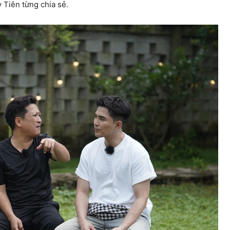
ỳ Tiên từng chia sẻ.