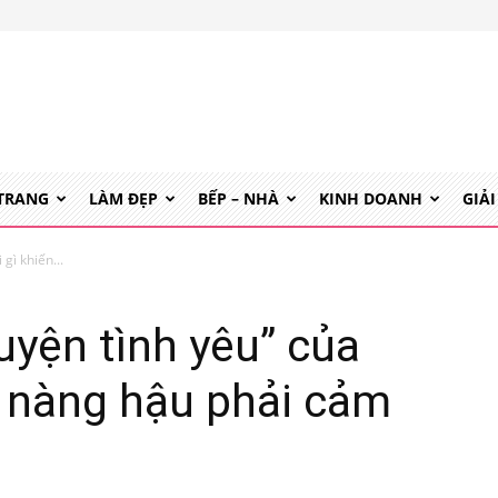
 TRANG
LÀM ĐẸP
BẾP – NHÀ
KINH DOANH
GIẢI
gì khiến...
uyện tình yêu” của
n nàng hậu phải cảm