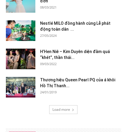
đơn
08/03/2021
Nestlé MILO đồng hành cùng Lễ phát
động toàn dân ...
27/05/2024
H’Hen Niê – Kim Duyên diện đầm quá
“khét”, thần thái...
09/03/2022
Thương hiệu Queen Pearl PQ của á khôi
Hồ Thị Thanh...
24/01/2019
Load more