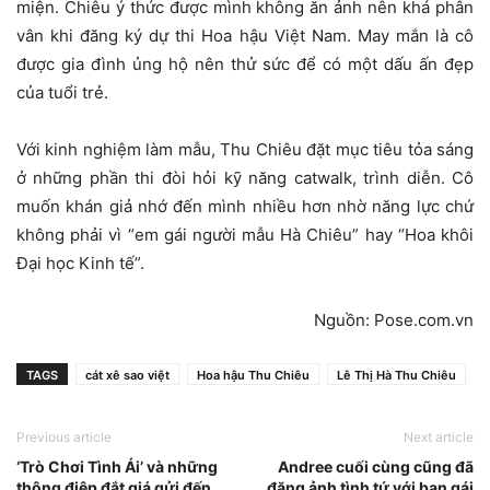
miện. Chiêu ý thức được mình không ăn ảnh nên khá phân
vân khi đăng ký dự thi Hoa hậu Việt Nam. May mắn là cô
được gia đình ủng hộ nên thử sức để có một dấu ấn đẹp
của tuổi trẻ.
Với kinh nghiệm làm mẫu, Thu Chiêu đặt mục tiêu tỏa sáng
ở những phần thi đòi hỏi kỹ năng catwalk, trình diễn. Cô
muốn khán giả nhớ đến mình nhiều hơn nhờ năng lực chứ
không phải vì “em gái người mẫu Hà Chiêu” hay “Hoa khôi
Đại học Kinh tế”.
Nguồn: Pose.com.vn
TAGS
cát xê sao việt
Hoa hậu Thu Chiêu
Lê Thị Hà Thu Chiêu
Previous article
Next article
‘Trò Chơi Tình Ái’ và những
Andree cuối cùng cũng đã
thông điệp đắt giá gửi đến
đăng ảnh tình tứ với bạn gái