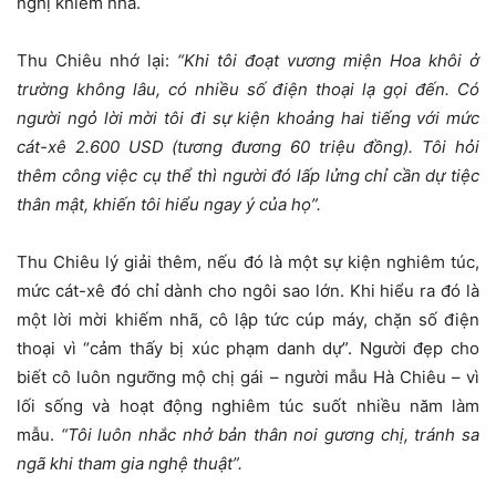
nghị khiếm nhã.
Thu Chiêu nhớ lại:
“Khi tôi đoạt vương miện Hoa khôi ở
trường không lâu, có nhiều số điện thoại lạ gọi đến. Có
người ngỏ lời mời tôi đi sự kiện khoảng hai tiếng với mức
cát-xê 2.600 USD (tương đương 60 triệu đồng). Tôi hỏi
thêm công việc cụ thể thì người đó lấp lửng chỉ cần dự tiệc
thân mật, khiến tôi hiểu ngay ý của họ”.
Thu Chiêu lý giải thêm, nếu đó là một sự kiện nghiêm túc,
mức cát-xê đó chỉ dành cho ngôi sao lớn. Khi hiểu ra đó là
một lời mời khiếm nhã, cô lập tức cúp máy, chặn số điện
thoại vì “cảm thấy bị xúc phạm danh dự”. Người đẹp cho
biết cô luôn ngưỡng mộ chị gái – người mẫu Hà Chiêu – vì
lối sống và hoạt động nghiêm túc suốt nhiều năm làm
mẫu.
“Tôi luôn nhắc nhở bản thân noi gương chị, tránh sa
ngã khi tham gia nghệ thuật”.