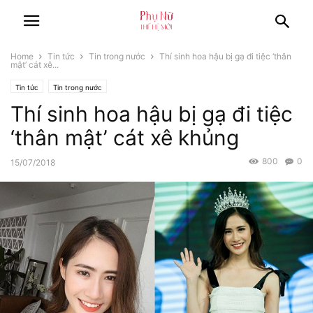
Home
Tin tức
Tin trong nước
Thí sinh hoa hậu bị gạ đi tiệc ‘thân
mật’ cát xê...
Tin tức
Tin trong nước
Thí sinh hoa hậu bị gạ đi tiệc
‘thân mật’ cát xê khủng
800
0
15/07/2018