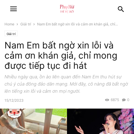
Home
Giải trí
Nam Em bất ngờ xin lỗi và cảm ơn khán giả, chỉ...
Giải trí
Nam Em bất ngờ xin lỗi và
cảm ơn khán giả, chỉ mong
được tiếp tục đi hát
Nhiều ngày qua, ồn ào liên quan đến Nam Em thu hút sự
chú ý của đông đảo dân mạng. Mới đây, cô nàng đã bất ngờ
lên tiếng xin lỗi và cảm ơn mọi người.
6875
0
15/12/2023