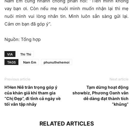
Nam Em cũng nhanh chóng phản hồi: “Tiền mình không
vay bạn ơi. Còn nếu mẹ nuôi mình muốn nhận lại thì mẹ
nuôi mình vui lòng nhắn tin. Mình luôn sẵn sàng gửi lại.
Cảm ơn bạn đã góp ý”.
Nguồn: Tổng hợp
VIA
Thi Thi
TAGS
Nam Em
phunuthehemoi
Previous article
Next article
H’Hen Niê trân trọng góp ý
Tạm dừng hoạt động
của khán giả khi tham gia
showbiz, Phương Oanh vẫn
“Chị Đẹp”, đi tỉnh cả ngày về
dễ dàng đạt thành tích
tối vẫn tập nhảy
“khủng”
RELATED ARTICLES