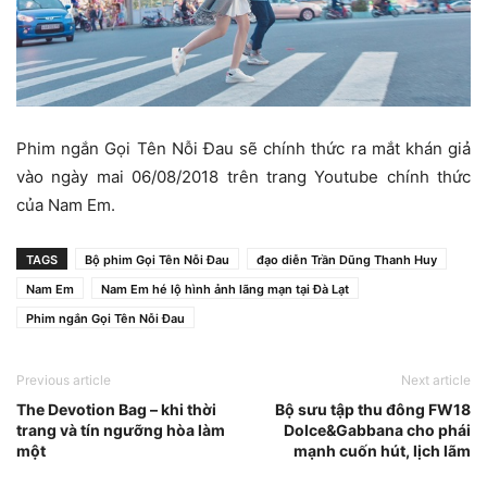
Phim ngắn Gọi Tên Nỗi Đau sẽ chính thức ra mắt khán giả
vào ngày mai 06/08/2018 trên trang Youtube chính thức
của Nam Em.
TAGS
Bộ phim Gọi Tên Nỗi Đau
đạo diễn Trần Dũng Thanh Huy
Nam Em
Nam Em hé lộ hình ảnh lãng mạn tại Đà Lạt
Phim ngắn Gọi Tên Nỗi Đau
Previous article
Next article
The Devotion Bag – khi thời
Bộ sưu tập thu đông FW18
trang và tín ngưỡng hòa làm
Dolce&Gabbana cho phái
một
mạnh cuốn hút, lịch lãm