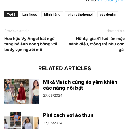
TAGS
Lan Ngoc
Minh hàng
phunuthehemoi
váy denim
Previous article
Next article
Hoa hậu Vy Angel bất ngờ
Nữ đại gia 41 tuổi ăn mặc
tung bộ ảnh nóng bỏng với
sành điệu, trông trẻ như con
body vạn người mê
gái
RELATED ARTICLES
Mix&Match cùng áo yếm khiến
các nàng nổi bật
27/05/2024
Phá cách với áo thun
27/05/2024