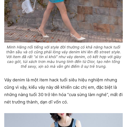
Minh Hằng nổi tiếng với style đời thường có khả năng hack tuổi
thần sầu và cô cũng phải lòng váy denim khi lên đồ street style.
Với item đã rất “xì tin xì khói” như váy denim, cô kết hợp với giày
cao gót, túi xách trơn màu trung tính đến từ Dior, tạo nên tổng
thể sexy, xịn sò mà vẫn ghi điểm ở sự trẻ trung.
Váy denim là một item hack tuổi siêu hiệu nghiệm nhưng
cũng vì vậy, kiểu váy này dễ khiến các chị em, đặc biệt là
những nàng tuổi 30 trở lên hóa “cưa sừng làm nghé”, mất đi
nét trưởng thành, dạn dĩ vốn có.