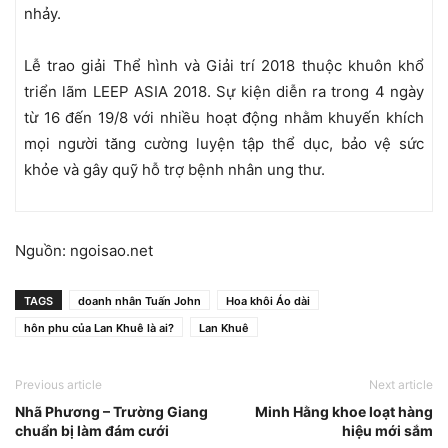
nhảy.
Lễ trao giải Thể hình và Giải trí 2018 thuộc khuôn khổ
triển lãm LEEP ASIA 2018. Sự kiện diễn ra trong 4 ngày
từ 16 đến 19/8 với nhiều hoạt động nhằm khuyến khích
mọi người tăng cường luyện tập thể dục, bảo vệ sức
khỏe và gây quỹ hỗ trợ bệnh nhân ung thư.
Nguồn: ngoisao.net
TAGS
doanh nhân Tuấn John
Hoa khôi Áo dài
hôn phu của Lan Khuê là ai?
Lan Khuê
Previous article
Next article
Nhã Phương – Trường Giang
Minh Hằng khoe loạt hàng
chuẩn bị làm đám cưới
hiệu mới sắm