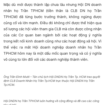
Mặc dù mới được thành lập chưa lâu nhưng Hội DN doanh
nhân họ Trần TPHCM (tiền thân là CLB DN họ Trần
TPHCM) đã từng bước trưởng thành, không ngừng được
củng cố và lớn mạnh. Điều đó không chỉ được thể hiện qua
số lượng các hội viên tham gia CLB mà còn được công nhận
của các Cơ quan ban ngành bởi các hoạt động ý nghĩa
trong kết nối kinh doanh cũng như các hoạt động xã hội. Vì
thế việc ra mắt Hội doanh nghiệp doanh nhân họ Trần
TPHCM hôm nay là một dấu mốc quan trọng và có ý nghĩa
vô cùng to lớn đối với các doanh nghiệp thành viên.
Ông Trần Đình Mười – Tân chủ tịch Hội DNDN Họ Trần Tp. HCM trao quyết
định CLB Doanh Nhân Họ Trần Tp.HCM trực thuộc Hội DNDN Họ Trần
Tp.HCM.
Hội DNDN họ Trần TPHCM luôn hướng về cộng đồng và đề cao các công
tác xã hội