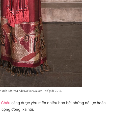
 bán kết Hoa hậu Đại sứ Du lịch Thế giới 2018.
c Châu
càng được yêu mến nhiều hơn bởi những nỗ lực hoàn
ì cộng đồng, xã hội.