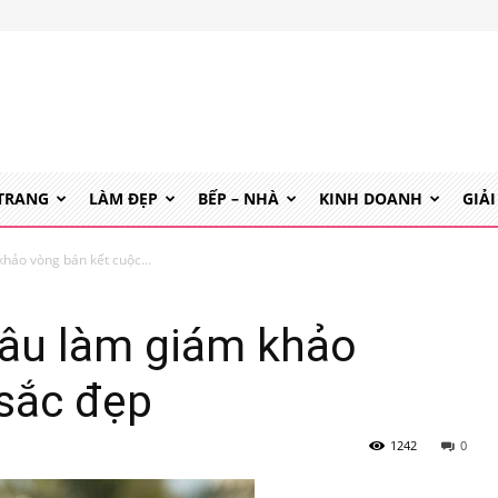
 TRANG
LÀM ĐẸP
BẾP – NHÀ
KINH DOANH
GIẢI
hảo vòng bán kết cuộc...
âu làm giám khảo
 sắc đẹp
1242
0