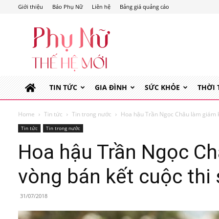
Giới thiệu
Báo Phụ Nữ
Liên hệ
Bảng giá quảng cáo
Phụ
Nữ
Thế
Hệ
Mới
TIN TỨC
GIA ĐÌNH
SỨC KHỎE
THỜI
Home
Tin tức
Tin trong nước
Hoa hậu Trần Ngọc Châu làm giám k
Tin tức
Tin trong nước
Hoa hậu Trần Ngọc Ch
vòng bán kết cuộc thi
31/07/2018