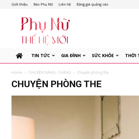
Giới thiệu
Báo Phụ Nữ
Liên hệ
Bảng giá quảng cáo
Phụ
Nữ
Thế
Hệ
Mới
TIN TỨC
GIA ĐÌNH
SỨC KHỎE
THỜI
Home
CHUYỆN NÀNG- CHÀNG
Chuyện phòng the
CHUYỆN PHÒNG THE