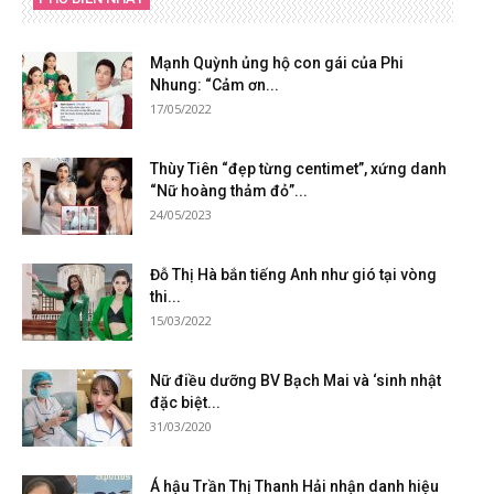
Mạnh Quỳnh ủng hộ con gái của Phi
Nhung: “Cảm ơn...
17/05/2022
Thùy Tiên “đẹp từng centimet”, xứng danh
“Nữ hoàng thảm đỏ”...
24/05/2023
Đỗ Thị Hà bắn tiếng Anh như gió tại vòng
thi...
15/03/2022
Nữ điều dưỡng BV Bạch Mai và ‘sinh nhật
đặc biệt...
31/03/2020
Á hậu Trần Thị Thanh Hải nhận danh hiệu