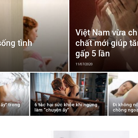
Việt Nam vừa ch
sống tình
chất mới giúp t
gấp 5 lần
11/07/2020
ấy” trong
6 tác hại sức khỏe khi ngừng
Đi không n
làm “chuyện ấy”
chồng ngoại