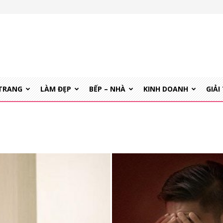
 TRANG
LÀM ĐẸP
BẾP – NHÀ
KINH DOANH
GIẢI