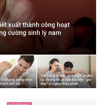
iết xuất thành công hoạt
ăng cường sinh lý nam
Tụt hứng vì mặc khêu gợi quyến
ỡ ở không xong nhìn
rũ chồng thì bị bắt đợi đến “giờ
 tình lén lút
đẹp” vì nghe thày phán
PHỔ BIẾN NHẤT