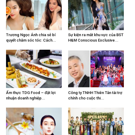
Trương Ngọc Ánh chia sẻ bí
Sự kiện ra mắt khu vực của BST
quyết chăm sóc tóc: Cách...
H&M Conscious Exclusive...
Ẩm thực TDG Food – đặt lợi
Công ty TNHH Thiên Tân tài trợ
nhuận doanh nghiệp...
chính cho cuộc thi...