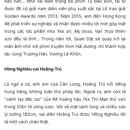
hảo hán
… Nhờ vai diễn trong bộ phim
Tụ Bảo Bồn
, tài tử
được đề cử giải nam diễn viên phụ xuất sắc tại Lễ trao giải
Golden Awards năm 2013. Năm 2015, anh đến Hong Kong
để phát triển sự nghiệp và nhận được nhiều lời mời góp mặt
trong các tác phẩm như
Yes sir, My boss, Vạn thủy thiên
sơn đều là tình
… Trong năm tới, Quan Dật sẽ quay trở lại
màn ảnh nhỏ với phim truyền hình
Hải dương chi thành
hợp
tác cùng Trương Hàn, Vương Lệ Khôn.
Hồng Nghiêu vai Hoằng Trú
Là ngũ a ca, anh em của Càn Long, Hoằng Trú nổi tiếng
hung hăng, không tuân thủ phép tắc. Ngoài ra, anh còn là
“cánh tay đắc lực” của Kế hoàng hậu (Xa Thi Mạn thủ vai)
trong
Diên Hi công lược
. Với vẻ mặt lạnh lùng và chiều cao
lý tưởng 182cm, vai diễn Hoằng Trú được Hồng Nghiêu lột
tả một cách chân thật.