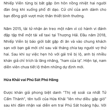
Nhiếp Viễn từng bị bắt gặp ôm hôn nồng nhiệt hai người
đàn ông khi xuống phố đi dạo. Cử chỉ của anh dành cho
bạn đồng giới vượt mức thân thiết bình thường.
Năm 2015, tài tử nhận án treo một năm vì có hành vi đánh
đập tập thể một tài xế taxi tại Thượng Hải. Đầu năm 2018,
Nhiếp Viễn bị báo giới bắt gặp đi ăn và vào chung khách
sạn với bạn gái mới chỉ sau vài tháng chia tay người vợ thứ
hai. Sau khi sự việc hẹn hò với gái trẻ bị lộ, anh bị nhiều
khán giả chỉ trích là lăng nhăng, “ham của lạ”. Hiện tại, nam
diễn viên chưa tiết lộ thêm những dự định mới.
Hứa Khải vai Phú Sát Phó Hằng
Được khán giả phong biệt danh “Thị vệ soái ca nhất Tử
Cấm Thành”, tên tuổi của Hứa Khải “lên như diều gặp gió”
sau khi đảm nhận vai diễn em trai Phú Sát hoàng hậu. Với