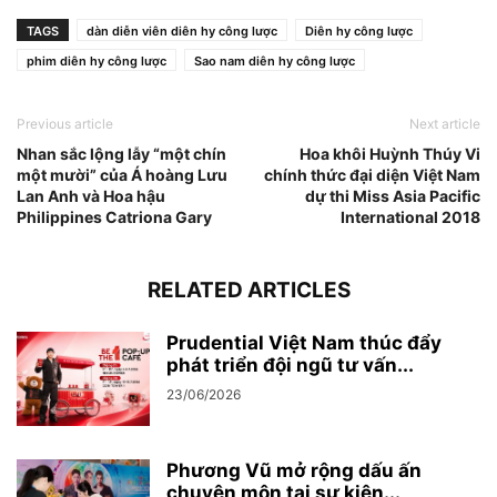
TAGS
dàn diễn viên diên hy công lược
Diên hy công lược
phim diên hy công lược
Sao nam diên hy công lược
Previous article
Next article
Nhan sắc lộng lẫy “một chín
Hoa khôi Huỳnh Thúy Vi
một mười” của Á hoàng Lưu
chính thức đại diện Việt Nam
Lan Anh và Hoa hậu
dự thi Miss Asia Pacific
Philippines Catriona Gary
International 2018
RELATED ARTICLES
Prudential Việt Nam thúc đẩy
phát triển đội ngũ tư vấn...
23/06/2026
Phương Vũ mở rộng dấu ấn
chuyên môn tại sự kiện...