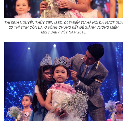
THÍ SINH NGUYỄN THỦY TIÊN (SBD: 005) ĐẾN TỪ HÀ NỘI ĐÃ VƯỢT QUA
20 THÍ SINH CÒN LẠI Ở VÒNG CHUNG KẾT ĐỂ GIÀNH VƯƠNG MIỆN
MISS BABY VIỆT NAM 2018.