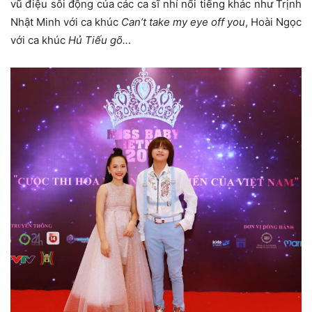
vũ điệu sôi động của các ca sĩ nhí nổi tiếng khác như Trịnh
Nhật Minh với ca khúc
Can’t take my eye off you
, Hoài Ngọc
với ca khúc
Hủ Tiếu gõ..
.