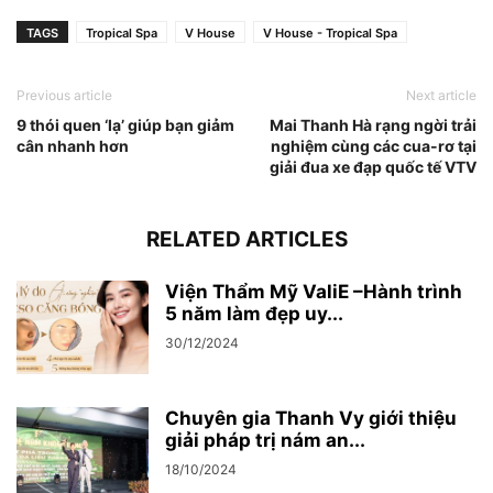
TAGS
Tropical Spa
V House
V House - Tropical Spa
Previous article
Next article
9 thói quen ‘lạ’ giúp bạn giảm
Mai Thanh Hà rạng ngời trải
cân nhanh hơn
nghiệm cùng các cua-rơ tại
giải đua xe đạp quốc tế VTV
RELATED ARTICLES
Viện Thẩm Mỹ ValiE –Hành trình
5 năm làm đẹp uy...
30/12/2024
Chuyên gia Thanh Vy giới thiệu
giải pháp trị nám an...
18/10/2024