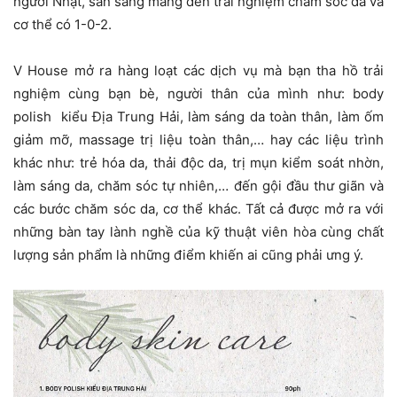
người Nhật, sẵn sàng mang đến trải nghiệm chăm sóc da và
cơ thể có 1-0-2.
V House mở ra hàng loạt các dịch vụ mà bạn tha hồ trải
nghiệm cùng bạn bè, người thân của mình như: body
polish kiểu Địa Trung Hải, làm sáng da toàn thân, làm ốm
giảm mỡ, massage trị liệu toàn thân,… hay các liệu trình
khác như: trẻ hóa da, thải độc da, trị mụn kiểm soát nhờn,
làm sáng da, chăm sóc tự nhiên,… đến gội đầu thư giãn và
các bước chăm sóc da, cơ thể khác. Tất cả được mở ra với
những bàn tay lành nghề của kỹ thuật viên hòa cùng chất
lượng sản phẩm là những điểm khiến ai cũng phải ưng ý.