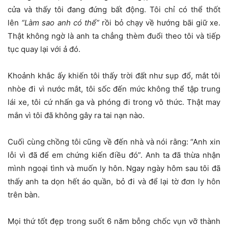
cửa và thấy tôi đang đứng bất động. Tôi chỉ có thể thốt
lên
“Làm sao anh có thể”
rồi bỏ chạy về hướng bãi giữ xe.
Thật không ngờ là anh ta chẳng thèm đuổi theo tôi và tiếp
tục quay lại với ả đó.
Khoảnh khắc ấy khiến tôi thấy trời đất như sụp đổ, mắt tôi
nhòe đi vì nước mắt, tôi sốc đến mức không thể tập trung
lái xe, tôi cứ nhấn ga và phóng đi trong vô thức. Thật may
mắn vì tôi đã không gây ra tai nạn nào.
Cuối cùng chồng tôi cũng về đến nhà và nói rằng: “Anh xin
lỗi vì đã để em chứng kiến điều đó”. Anh ta đã thừa nhận
mình ngoại tình và muốn ly hôn. Ngay ngày hôm sau tôi đã
thấy anh ta dọn hết áo quần, bỏ đi và để lại tờ đơn ly hôn
trên bàn.
Mọi thứ tốt đẹp trong suốt 6 năm bỗng chốc vụn vỡ thành