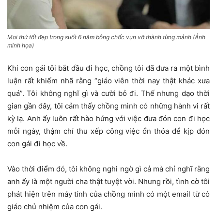
Mọi thứ tốt đẹp trong suốt 6 năm bỗng chốc vụn vỡ thành từng mảnh (Ảnh
minh họa)
Khi con gái tôi bắt đầu đi học, chồng tôi đã đưa ra một bình
luận rất khiếm nhã rằng “giáo viên thời nay thật khác xưa
quá”. Tôi không nghĩ gì và cười bỏ đi. Thế nhưng dạo thời
gian gần đây, tôi cảm thấy chồng mình có những hành vi rất
kỳ lạ. Anh ấy luôn rất hào hứng với việc đưa đón con đi học
mỗi ngày, thậm chí thu xếp công việc ổn thỏa để kịp đón
con gái đi học về.
Vào thời điểm đó, tôi không nghi ngờ gì cả mà chỉ nghĩ rằng
anh ấy là một người cha thật tuyệt vời. Nhưng rồi, tình cờ tôi
phát hiện trên máy tính của chồng mình có một email từ cô
giáo chủ nhiệm của con gái.