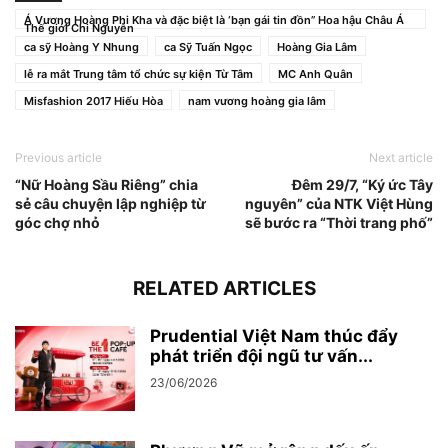
Á Vương Hoàng Phi Kha và đặc biệt là ‘bạn gái tin đồn” Hoa hậu Châu Á
Thế giới Chi Nguyễn
ca sỹ Hoàng Y Nhung
ca Sỹ Tuấn Ngọc
Hoàng Gia Lâm
lễ ra mắt Trung tâm tổ chức sự kiện Từ Tâm
MC Anh Quân
Misfashion 2017 Hiếu Hòa
nam vương hoàng gia lâm
Previous article
Next article
“Nữ Hoàng Sầu Riêng” chia
Đêm 29/7, “Ký ức Tây
sẻ câu chuyện lập nghiệp từ
nguyên” của NTK Việt Hùng
góc chợ nhỏ
sẽ bước ra “Thời trang phố”
RELATED ARTICLES
Prudential Việt Nam thúc đẩy
phát triển đội ngũ tư vấn...
23/06/2026