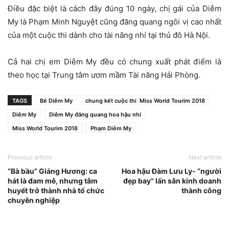
Điều đặc biệt là cách đây đúng 10 ngày, chị gái của Diễm
My là Phạm Minh Nguyệt cũng đăng quang ngôi vị cao nhất
của một cuộc thi dành cho tài năng nhí tại thủ đô Hà Nội.
Cả hai chị em Diễm My đều có chung xuất phát điểm là
theo học tại Trung tâm ươm mầm Tài năng Hải Phòng.
TAGS
Bé Diễm My
chung kết cuộc thi Miss World Tourim 2018
Diễm My
Diễm My đăng quang hoa hậu nhí
Miss World Tourim 2018
Phạm Diễm My
Previous article
Next article
“Bà bầu” Giáng Hương: ca
Hoa hậu Đàm Lưu Ly- “người
hát là đam mê, nhưng tâm
đẹp bay” lấn sân kinh doanh
huyết trở thành nhà tổ chức
thành công
chuyên nghiệp