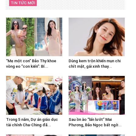
TIN TỨC MỚI
“Mẹ một con” Bảo Thy khoe
Dùng kem trộn khiến mụn chi
vòng eo “con kiến”: Bí...
chít mặt, gái xinh thay...
Trong 5 năm, Dự án giáo dục
Sau ồn ào “lấn lướt” Mai
tài chính Cha-Ching đã...
Phương, Bảo Ngọc bất ngờ...