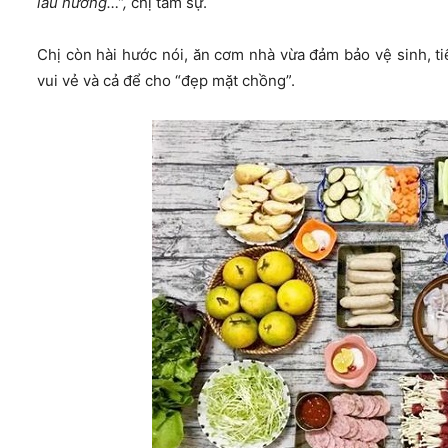
lẩu nướng…”,
chị tâm sự.
Chị còn hài hước nói, ăn cơm nhà vừa đảm bảo vệ sinh, t
vui vẻ và cả để cho “đẹp mặt chồng”.