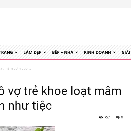
 TRANG
LÀM ĐẸP
BẾP – NHÀ
KINH DOANH
GIẢI
oạt mâm cơm cuối...
ô vợ trẻ khoe loạt mâm
h như tiệc
757
0