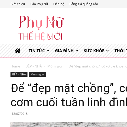
Giới thiệu
Báo Phụ Nữ
Liên hệ
Bảng giá quảng cáo
Phụ
Nữ
Thế
Hệ
Mới
TIN TỨC
GIA ĐÌNH
SỨC KHỎE
THỜI
Home
BẾP - NHÀ
Món ngon
Để “đẹp mặt chồng”, cô vợ trẻ khoe l
BẾP - NHÀ
Món ngon
Để “đẹp mặt chồng”, c
cơm cuối tuần linh đìn
12/07/2018