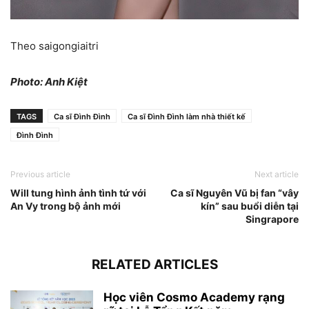
Theo saigongiaitri
Photo: Anh Kiệt
TAGS
Ca sĩ Đình Đình
Ca sĩ Đình Đình làm nhà thiết kế
Đình Đình
Previous article
Next article
Will tung hình ảnh tình tứ với
Ca sĩ Nguyên Vũ bị fan “vây
An Vy trong bộ ảnh mới
kín” sau buổi diễn tại
Singrapore
RELATED ARTICLES
Học viên Cosmo Academy rạng