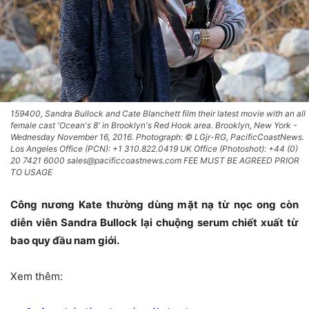
159400, Sandra Bullock and Cate Blanchett film their latest movie with an all
female cast 'Ocean's 8' in Brooklyn's Red Hook area. Brooklyn, New York -
Wednesday November 16, 2016. Photograph: © LGjr-RG, PacificCoastNews.
Los Angeles Office (PCN): +1 310.822.0419 UK Office (Photoshot): +44 (0)
20 7421 6000 sales@pacificcoastnews.com FEE MUST BE AGREED PRIOR
TO USAGE
Công nương Kate thường dùng mặt nạ từ nọc ong còn
diễn viên Sandra Bullock lại chuộng serum chiết xuất từ
bao quy đầu nam giới.
Xem thêm: