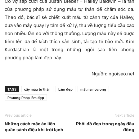
Cô vợ sắp cưới của Justin Bieber – Hailey Baldwin – là fan
của phương pháp sử dụng máu tự thân để chăm sóc da.
Theo đó, bác sĩ sẽ chiết xuất máu từ cánh tay của Hailey,
đưa vào máy quay ly tâm để xử lý, thu về lượng tiểu cầu cao
hơn nhiều lần so với thông thường. Lượng máu này sẽ được
tiêm lên da để kích thích sản sinh, tái tạo tế bào mới. Kim
Kardashian là một trong những ngôi sao tiên phong
phương pháp làm đẹp này.
Nguồn: ngoisao.net
TAGS
cấy máu tự thân
Làm đẹp
mặt nạ nọc ong
Phương Pháp làm đẹp
Previous article
Next article
Những cách mặc áo liền
Phối đồ đẹp trong ngày đầu
quần sành điệu khi trời lạnh
đông