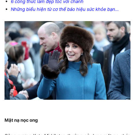
6 công thức làm đẹp tóc với chanh
Những biểu hiện từ cơ thể báo hiệu sức khỏe bạn…
Mặt nạ nọc ong