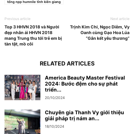
tổng npp humnile tỉnh kiên giang
Previous article
Next article
Top 3 HHVN 2018 và Người
Trịnh Kim Chi, Ngọc Diễm, Vy
đẹp nhân ái HHVN 2018
Oanh cùng Gạo Hoa Lúa
mang Trung thu tới trẻ em bị
“Gắn kết yêu thương”
tàn tật, mồ côi
RELATED ARTICLES
America Beauty Master Festival
2024: Bước đệm cho sự phát
triển...
20/10/2024
Chuyên gia Thanh Vy giới thiệu
giải pháp trị nám an...
18/10/2024