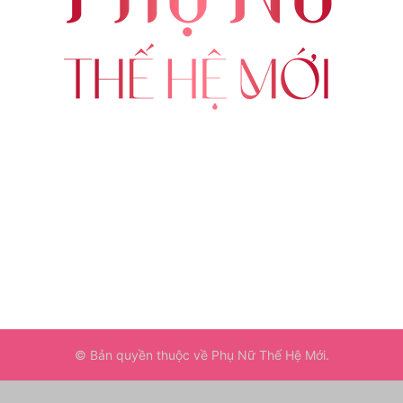
ABOUT US
FOLLOW US
© Bản quyền thuộc về Phụ Nữ Thế Hệ Mới.