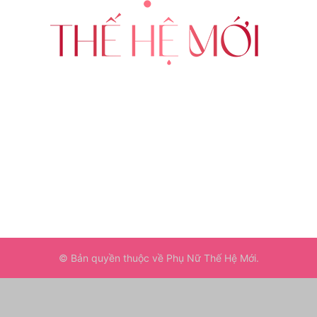
ABOUT US
FOLLOW US
© Bản quyền thuộc về Phụ Nữ Thế Hệ Mới.