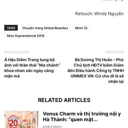
Retouch: Windy Nguyễn
TAGS
Chuyên trang Global Beauties
Minh Tú
Miss Supranational 2018
Previous article
Next article
Á Hậu Diễm Trang tung bộ
Bà Dương Thị Huân – Phó
ảnh với thần thái “Mợ chảnh”
Chủ tịch HĐTV kiêm Giám
khoe nhan sắc ngày càng
đốc Điều hành Công ty TNHH
mặn mà
UINMEX VN: Cứ cho đi là sẽ
nhận lại
RELATED ARTICLES
Venus Charm và thị trường nội y
Hà Thành: “quen mặt...
02/07/2021