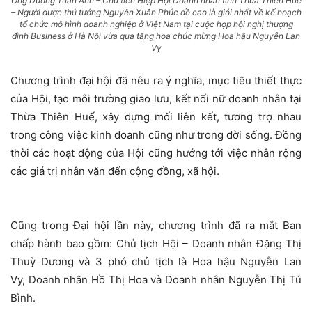
Ông Dương Tuấn Anh – Chủ tich Hiệp Hội Doanh nhân tỉnh Thừa Thiên Huế
– Người được thủ tướng Nguyên Xuân Phúc đề cao là giỏi nhất về kế hoạch
tổ chức mô hình doanh nghiệp ở Việt Nam tại cuộc họp hội nghị thượng
đình Business ở Hà Nội vừa qua tặng hoa chúc mừng Hoa hậu Nguyễn Lan
Vy
Chương trình đại hội đã nêu ra ý nghĩa, mục tiêu thiết thực
của Hội, tạo môi trường giao lưu, kết nối nữ doanh nhân tại
Thừa Thiên Huế, xây dựng mối liên kết, tương trợ nhau
trong công việc kinh doanh cũng như trong đời sống. Đồng
thời các hoạt động của Hội cũng hướng tới việc nhân rộng
các giá trị nhân văn đến cộng đồng, xã hội.
Cũng trong Đại hội lần này, chương trình đã ra mắt Ban
chấp hành bao gồm:
Chủ tịch Hội – Doanh nhân Đặng Thị
Thuỳ Dương và 3 phó chủ tịch là Hoa hậu Nguyễn Lan
Vy, Doanh nhân Hồ Thị Hoa và Doanh nhân Nguyễn Thị Tú
Bình.