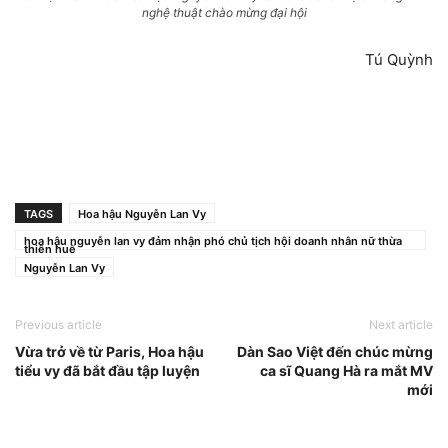
nghệ thuật chào mừng đại hội
Tú Quỳnh
TAGS
Hoa hậu Nguyễn Lan Vy
hoa hậu nguyễn lan vy đảm nhận phó chủ tịch hội doanh nhân nữ thừa
thiên huế
Nguyễn Lan Vy
Previous article
Next article
Vừa trở về từ Paris, Hoa hậu
Dàn Sao Việt đến chúc mừng
tiểu vy đã bắt đầu tập luyện
ca sĩ Quang Hà ra mắt MV
mới