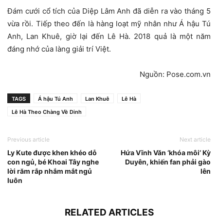
Đám cưới cổ tích của Diệp Lâm Anh đã diễn ra vào tháng 5
vừa rồi. Tiếp theo đến là hàng loạt mỹ nhân như Á hậu Tú
Anh, Lan Khuê, giờ lại đến Lê Hà. 2018 quả là một năm
đáng nhớ của làng giải trí Việt.
Nguồn: Pose.com.vn
TAGS
Á hậu Tú Anh
Lan Khuê
Lê Hà
Lê Hà Theo Chàng Về Dinh
Previous article
Next article
Ly Kute được khen khéo dỗ
Hứa Vĩnh Văn ‘khóa môi’ Kỳ
con ngủ, bé Khoai Tây nghe
Duyên, khiến fan phải gào
lời răm rắp nhắm mắt ngủ
lên
luôn
RELATED ARTICLES