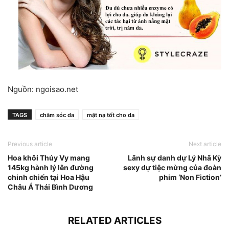
Nguồn: ngoisao.net
TAGS
chăm sóc da
mặt nạ tốt cho da
Previous article
Next article
Hoa khôi Thúy Vy mang
Lãnh sự danh dự Lý Nhã Kỳ
145kg hành lý lên đường
sexy dự tiệc mừng của đoàn
chinh chiến tại Hoa Hậu
phim ‘Non Fiction’
Châu Á Thái Bình Dương
RELATED ARTICLES